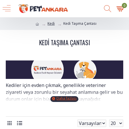
0
Kedi
Kedi Taşıma Çantası
KEDI TAŞIMA ÇANTASI
Kediler için evden çıkmak, genellikle veteriner
ziyareti veya zorunlu bir seyahat anlamına gelir ve bu
durum onlar için büyük bir stres kaynağıdır.
Panikleyen bir kedi, inanılmaz bir güce ve esnekliğe
kavuşur; kalitesiz bir çantanın fermuarını açabilir,
fileleri yırtabilir veya kapağı zorlayarak kaçabilir.
Kedi
Taşıma Çantaları
kategorimiz; sadece dostunuzu